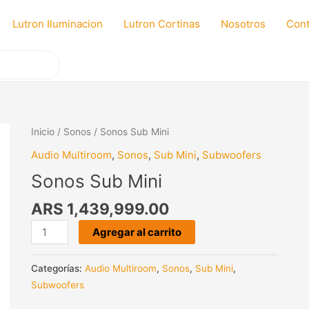
Lutron Iluminacion
Lutron Cortinas
Nosotros
Cont
Inicio
/
Sonos
/ Sonos Sub Mini
Audio Multiroom
,
Sonos
,
Sub Mini
,
Subwoofers
Sonos Sub Mini
ARS
1,439,999.00
Sonos
Agregar al carrito
Sub
Mini
Categorías:
Audio Multiroom
,
Sonos
,
Sub Mini
,
cantidad
Subwoofers